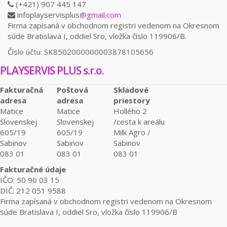
(+421) 907 445 147
infoplayservisplus@
gmail.com
Firma zapísaná v obchodnom registri vedenom na Okresnom
súde Bratislava I, oddiel Sro, vložka číslo 119906/B.
Číslo účtu: SK8502000000003878105656
PLAYSERVIS PLUS s.r.o.
Fakturačná
Poštová
Skladové
adresa
adresa
priestory
Matice
Matice
Hollého 2
Slovenskej
Slovenskej
/cesta k areálu
605/19
605/19
Milk Agro /
Sabinov
Sabinov
Sabinov
083 01
083 01
083 01
Fakturačné údaje
IČO: 50 90 03 15
DIČ: 212 051 9588
Firma zapísaná v obchodnom registri vedenom na Okresnom
súde Bratislava I, oddiel Sro, vložka číslo 119906/B