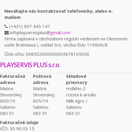
Neváhajte nás kontaktovať telefonicky, alebo e-
mailom
(+421) 907 445 147
infoplayservisplus@
gmail.com
Firma zapísaná v obchodnom registri vedenom na Okresnom
súde Bratislava I, oddiel Sro, vložka číslo 119906/B.
Číslo účtu: SK8502000000003878105656
PLAYSERVIS PLUS s.r.o.
Fakturačná
Poštová
Skladové
adresa
adresa
priestory
Matice
Matice
Hollého 2
Slovenskej
Slovenskej
/cesta k areálu
605/19
605/19
Milk Agro /
Sabinov
Sabinov
Sabinov
083 01
083 01
083 01
Fakturačné údaje
IČO: 50 90 03 15